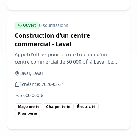
0
soumission
s
Ouvert
Construction d'un centre
commercial - Laval
Appel d'offres pour la construction d'un
centre commercial de 50 000 pi² à Laval. Le
projet comprend tous les corps de métiers :
Laval, Laval
structure, électricité, plomberie, finition.
Budget prévu : 5M$. Nous recherchons des
Échéance:
2026-03-31
sous-traitants qualifiés avec expérience en
5 000 000
$
projets commerciaux.
Maçonnerie
Charpenterie
Électricité
Plomberie