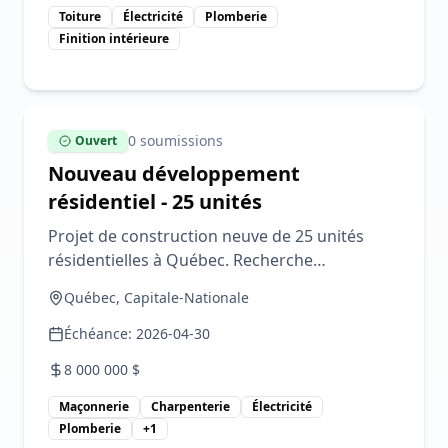
Toiture
Électricité
Plomberie
Finition intérieure
0
soumission
s
Ouvert
Nouveau développement
résidentiel - 25 unités
Projet de construction neuve de 25 unités
résidentielles à Québec. Recherche
entrepreneurs pour tous les corps de métier.
Québec, Capitale-Nationale
Échéance:
2026-04-30
8 000 000
$
Maçonnerie
Charpenterie
Électricité
Plomberie
+
1